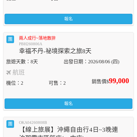
報名
兩人成行~落地散拚
團
PBH260806A
幸福不丹-祕境探索之旅8天
8天
2026/08/06 (四)
航班
99,000
銷售價$
機位
2
可售
2
報名
OKA04260808B
團
【線上旅展】沖繩自由行4日~3晚連