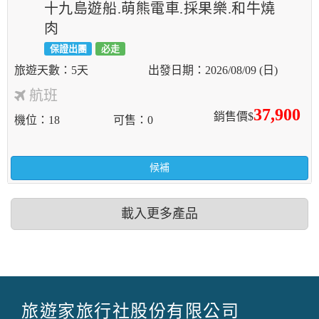
十九島遊船.萌熊電車.採果樂.和牛燒
肉
保證出團
必走
5天
2026/08/09 (日)
航班
37,900
銷售價$
機位
18
可售
0
候補
載入更多產品
旅遊家旅行社股份有限公司