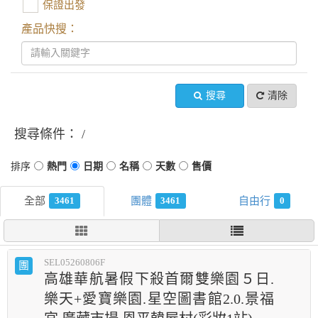
保證出發
產品快搜：
搜尋
清除
搜尋條件：
3461
3461
0
SEL05260806F
團
高雄華航暑假下殺首爾雙樂園５日.
樂天+愛寶樂園.星空圖書館2.0.景福