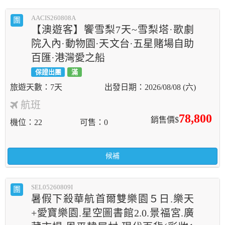
AACIS260808A
團
【澳遊客】饗雪梨7天~雪梨塔·歌劇
院入內·動物園·天文台·五星賭場自助
百匯·港灣愛之船
保證出團
滿
7天
2026/08/08 (六)
航班
78,800
銷售價$
機位
22
可售
0
候補
SEL05260809I
團
暑假下殺華航首爾雙樂園５日.樂天
+愛寶樂園.星空圖書館2.0.景福宮.廣