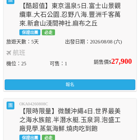
團
【酷超值】東京溫泉5日.富士山景觀
纜車.大石公園.忍野八海.豐洲千客萬
來.新倉山淺間神社.麻布之丘
保證出團
必走
5天
2026/08/08 (六)
航班
27,900
銷售價$
機位
25
可售
1
報名
OKA04260808C
團
【限時限量】微醺沖繩4日.世界最美
之海水族館.半潛水艇.玉泉洞.泡盛工
廠見學.蒸氣海鮮.燒肉吃到飽
保證出團
必走