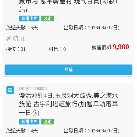
藏市場.恩平韓屋村.現代百貨(彩妝1
站)
保證出團
必走
5天
2026/08/09 (日)
航班
19,900
銷售價$
機位
31
可售
0
候補
OKA04260809A
團
漫活沖繩4日.玉泉洞大鼓秀.美之海水
族館.古宇利塔輕旅行(加贈單軌電車
一日卷)
保證出團
必走
4天
2026/08/09 (日)