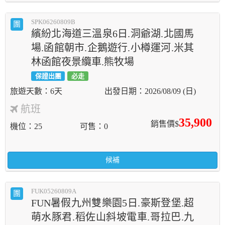
SPK06260809B
團
繽紛北海道三溫泉6日.洞爺湖.北國馬
場.函館朝市.企鵝遊行.小樽運河.米其
林函館夜景纜車.熊牧場
保證出團
必走
6天
2026/08/09 (日)
航班
35,900
銷售價$
機位
25
可售
0
候補
FUK05260809A
團
FUN暑假九州雙樂園5日.豪斯登堡.超
萌水豚君.稻佐山斜坡電車.哥拉巴.九