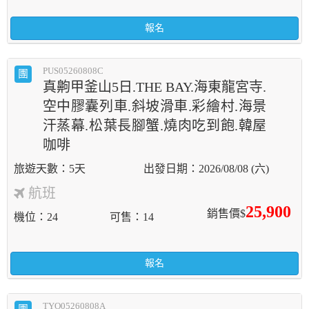
報名
PUS05260808C
團
真齁甲釜山5日.THE BAY.海東龍宮寺.
空中膠囊列車.斜坡滑車.彩繪村.海景
汗蒸幕.松葉長腳蟹.燒肉吃到飽.韓屋
咖啡
5天
2026/08/08 (六)
航班
25,900
銷售價$
機位
24
可售
14
報名
TYO05260808A