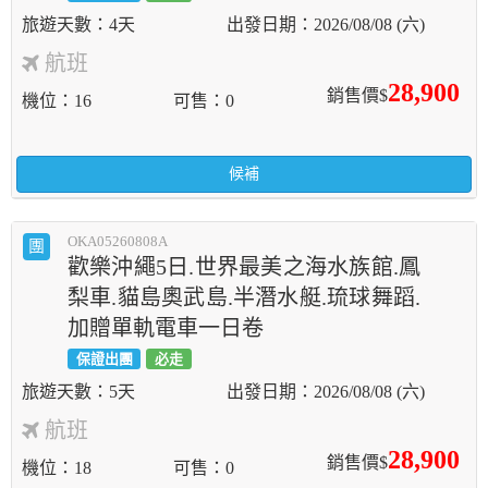
4天
2026/08/08 (六)
航班
28,900
銷售價$
機位
16
可售
0
候補
OKA05260808A
團
歡樂沖繩5日.世界最美之海水族館.鳳
梨車.貓島奧武島.半潛水艇.琉球舞蹈.
加贈單軌電車一日卷
保證出團
必走
5天
2026/08/08 (六)
航班
28,900
銷售價$
機位
18
可售
0