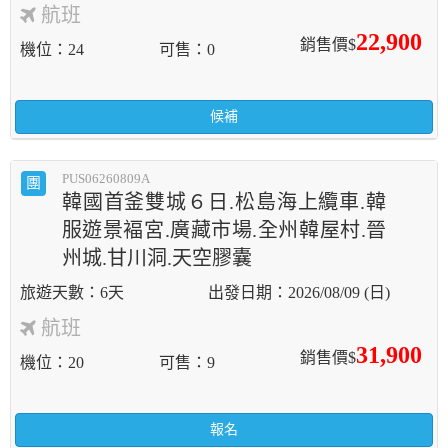
航班
22,900
銷售價$
機位
24
可售
0
候補
PUS06260809A
團
韓國首釜雙城６日.松島海上纜車.韓
服遊景褔宮.廣藏市場.全州韓屋村.晉
州城.甘川洞.天空膠囊
6天
2026/08/09 (日)
航班
31,900
銷售價$
機位
20
可售
9
報名