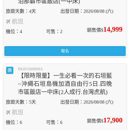
泊那霸市區飯店(一中床)
4天
2026/08/08 (六)
航班
14,999
銷售價$
機位
4
可售
2
報名
ISG05260808A
團
【限時限量】一生必看一次的石垣藍
~沖繩石垣島機加酒自由行5日.四晚
市區飯店一中床(2人成行.台灣虎航)
5天
2026/08/08 (六)
航班
17,900
銷售價$
機位
6
可售
6