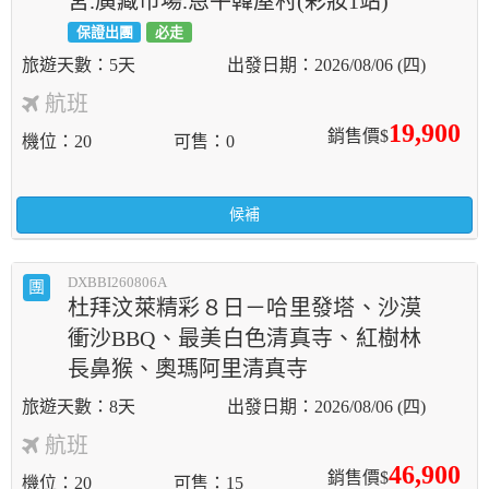
宮.廣藏市場.恩平韓屋村(彩妝1站)
保證出團
必走
5天
2026/08/06 (四)
航班
19,900
銷售價$
機位
20
可售
0
候補
DXBBI260806A
團
杜拜汶萊精彩８日－哈里發塔、沙漠
衝沙BBQ、最美白色清真寺、紅樹林
長鼻猴、奧瑪阿里清真寺
8天
2026/08/06 (四)
航班
46,900
銷售價$
機位
20
可售
15