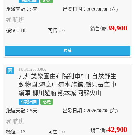
保證出團
必走
5天
2026/08/08 (六)
航班
39,900
銷售價$
機位
18
可售
0
候補
FUK05260808A
團
九州雙樂園由布院列車5日.自然野生
動物園.海之中道水族館.鶴見岳空中
纜車.柳川遊船.熊本城.阿蘇火山
保證出團
必走
5天
2026/08/08 (六)
航班
42,900
銷售價$
機位
17
可售
0