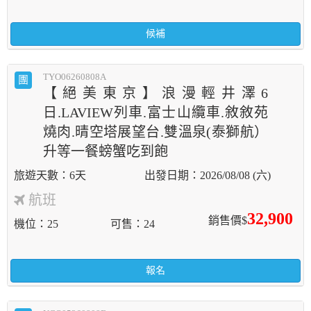
候補
TYO06260808A
團
【絕美東京】浪漫輕井澤6
日.LAVIEW列車.富士山纜車.敘敘苑
燒肉.晴空塔展望台.雙溫泉(泰獅航）
升等一餐螃蟹吃到飽
6天
2026/08/08 (六)
航班
32,900
銷售價$
機位
25
可售
24
報名