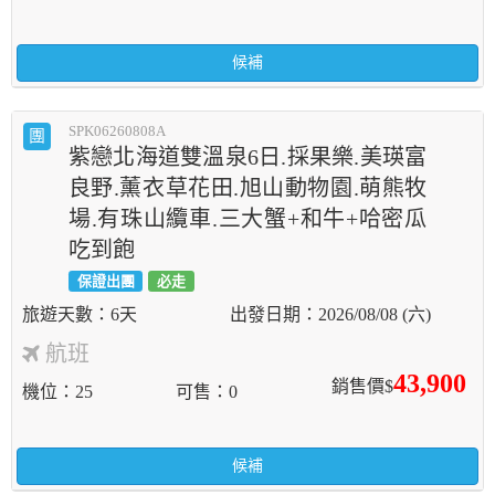
候補
SPK06260808A
團
紫戀北海道雙溫泉6日.採果樂.美瑛富
良野.薰衣草花田.旭山動物園.萌熊牧
場.有珠山纜車.三大蟹+和牛+哈密瓜
吃到飽
保證出團
必走
6天
2026/08/08 (六)
航班
43,900
銷售價$
機位
25
可售
0
候補