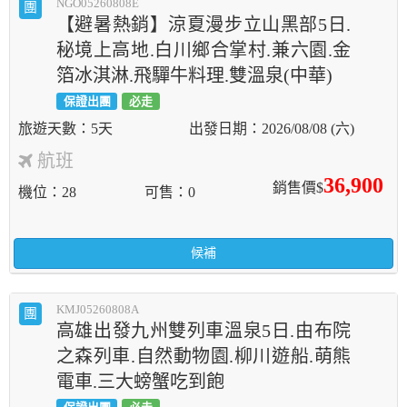
NGO05260808E
團
【避暑熱銷】涼夏漫步立山黑部5日.
秘境上高地.白川鄉合掌村.兼六園.金
箔冰淇淋.飛驒牛料理.雙溫泉(中華)
保證出團
必走
5天
2026/08/08 (六)
航班
36,900
銷售價$
機位
28
可售
0
候補
KMJ05260808A
團
高雄出發九州雙列車溫泉5日.由布院
之森列車.自然動物園.柳川遊船.萌熊
電車.三大螃蟹吃到飽