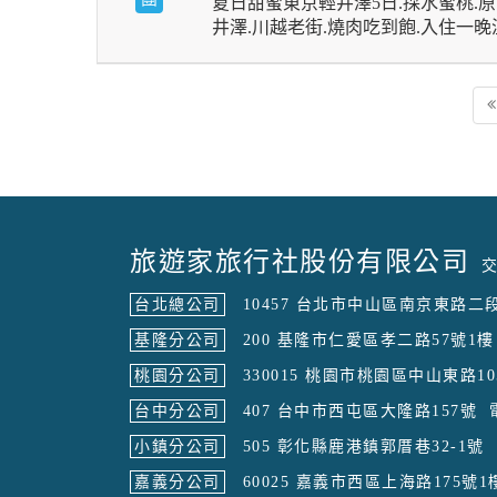
夏日甜蜜東京輕井澤5日.採水蜜桃.原
井澤.川越老街.燒肉吃到飽.入住一
旅遊家旅行社股份有限公司
交
台北總公司
10457 台北市中山區南京東路二段
基隆分公司
200 基隆市仁愛區孝二路57號1樓
桃園分公司
330015 桃園市桃園區中山東路10
台中分公司
407 台中市西屯區大隆路157號
小鎮分公司
505 彰化縣鹿港鎮郭厝巷32-1號
嘉義分公司
60025 嘉義市西區上海路175號1