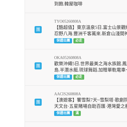
到飽.韓屋咖啡
TYO05260808A
【酷超值】東京溫泉5日.富士山景觀纜
團
忍野八海.豐洲千客萬來.新倉山淺間
保證出團
必走
OKA05260808A
歡樂沖繩5日.世界最美之海水族館.鳳
團
島.半潛水艇.琉球舞蹈.加贈單軌電
保證出團
必走
AACIS260808A
【澳遊客】饗雪梨7天~雪梨塔·歌劇院
團
天文台·五星賭場自助百匯·港灣愛之
保證出團
滿