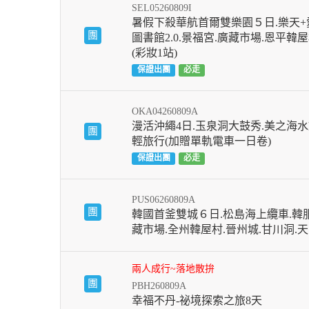
SEL05260809I
暑假下殺華航首爾雙樂園５日.樂天+
團
圖書館2.0.景福宮.廣藏市場.恩平韓
(彩妝1站)
保證出團
必走
OKA04260809A
漫活沖繩4日.玉泉洞大鼓秀.美之海水
團
輕旅行(加贈單軌電車一日卷)
保證出團
必走
PUS06260809A
團
韓國首釜雙城６日.松島海上纜車.韓
藏市場.全州韓屋村.晉州城.甘川洞.
兩人成行~落地散拚
團
PBH260809A
幸福不丹-祕境探索之旅8天