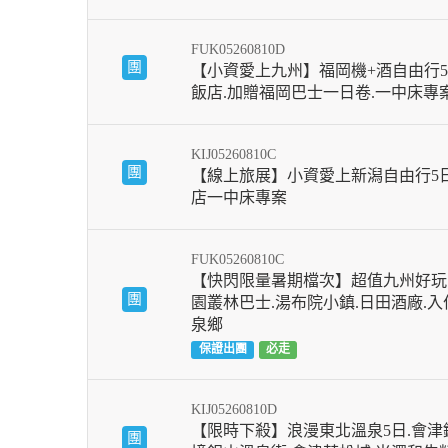
FUK05260810D
團
【小資愛上九州】福岡機+酒自由行5
飯店.加贈福岡巴士一日卷.一中床專
KIJ05260810C
團
【線上旅展】小資愛上新潟自由行5
店一中床專案
FUK05260810C
【快閃限量暑期檔次】超值九州好玩
團
園叢林巴士.湯布院小鎮.日田酒廠.
泉鄉
保證出團
必走
KIJ05260810D
【限時下殺】浪漫東北溫泉5日.會津鐵
團