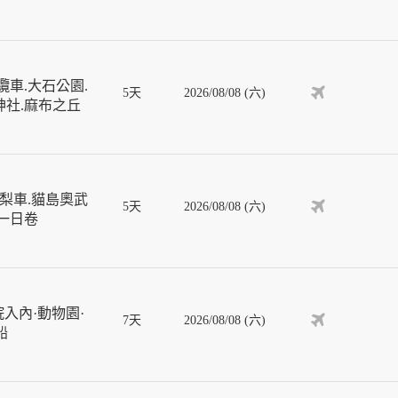
車.大石公園.
5天
2026/08/08 (六)
神社.麻布之丘
梨車.貓島奧武
5天
2026/08/08 (六)
車一日卷
入內·動物園·
7天
2026/08/08 (六)
船