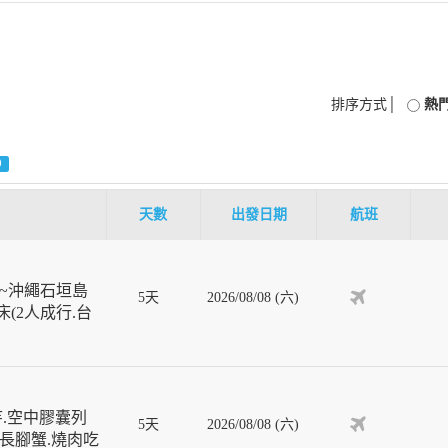
排序方式│
熱
0
天數
出發日期
航班
~沖繩石垣島
5天
2026/08/08 (六)
(2人成行.台
寺.空中膠囊列
5天
2026/08/08 (六)
葉長腳蟹.燒肉吃