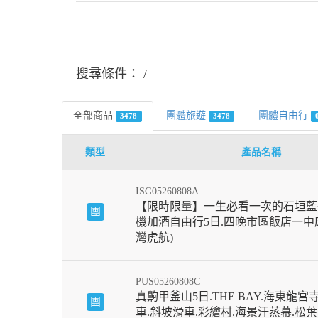
搜尋條件：
全部商品
團體旅遊
團體自由行
3478
3478
類型
產品名稱
ISG05260808A
【限時限量】一生必看一次的石垣藍
團
機加酒自由行5日.四晚市區飯店一中床
灣虎航)
PUS05260808C
真齁甲釜山5日.THE BAY.海東龍宮
團
車.斜坡滑車.彩繪村.海景汗蒸幕.松