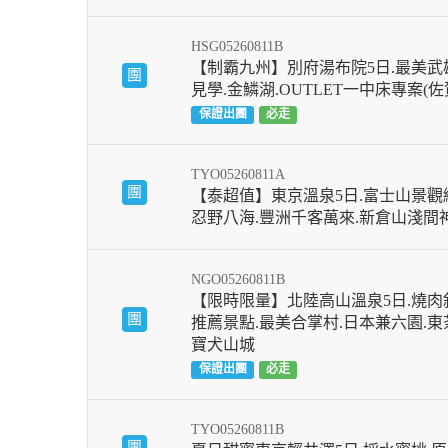
HSG05260811B
【制霸九州】別府湯布院5日.最美武
團
見學.金鱗湖.OUTLET一中床專案(
保證出團
必走
TYO05260811A
團
【泰超值】東京溫泉5日.富士山景觀纜
忍野八海.豐洲千客萬來.新倉山淺間
NGO05260811B
【限時限量】北陸高山溫泉5日.燒肉
團
推薦景點.最美合掌村.日本兼六園.東
寶犬山城
保證出團
必走
TYO05260811B
團