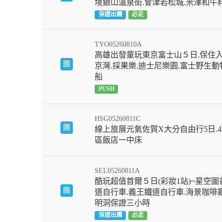
境銀山溫泉街.會津若松城.米澤和牛料
保證出團
必走
TYO05260810A
高雄出發童玩東京富士山５日.保住入住
團
京灣.採果樂.迪士尼樂園.富士野生動
船
PUSH
HSG05260811C
團
線上旅展元氣佐賀X大分自由行5日.
區飯店一中床
SEL05260811A
酷玩超值首爾５日(彩妝1站)~星空圖書
團
道自行車.義王鐵道自行車.海景咖啡廳
明洞保證三小時
保證出團
必走