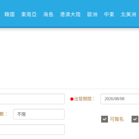
韓國
東南亞
海島
港澳大陸
歐洲
中東
北美洲
出發期間：
數：
可報名