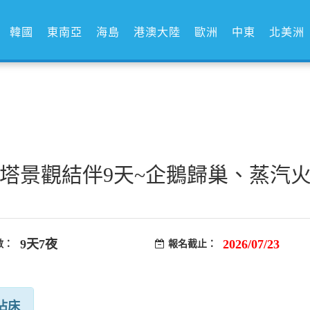
韓國
東南亞
海島
港澳大陸
歐洲
中東
北美洲
3塔景觀結伴9天~企鵝歸巢、蒸汽
9天7夜
2026/07/23
數：
報名截止：
佔床