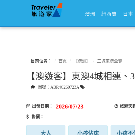
澳洲
紐西蘭
日本
目前位置：
首頁
《澳洲》
三城東澳全覽
【澳遊客】東澳4城相連、
團號：ABR4C260723A
2026/07/23
出發日期：
旅遊天
售價：
大人
小孩佔床
小孩不