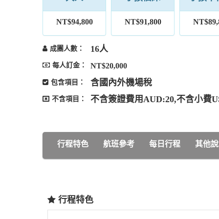
NT$94,800
NT$91,800
NT$89,
16人
成團人數：
每人訂金：
NT$20,000
含國內外機場稅
包含項目：
不含簽證費用AUD:20,不含小費USD
不含項目：
行程特色
航班參考
每日行程
其他說
行程特色