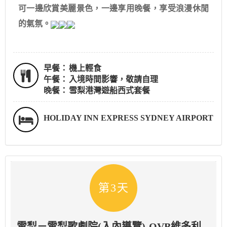
可一邊欣賞美麗景色，一邊享用晚餐，享受浪漫休閒
的氣氛。
早餐：
機上輕食
午餐：
入境時間影響，敬請自理
晚餐：
雪梨港灣遊船西式套餐
HOLIDAY INN EXPRESS SYDNEY AIRPORT
第3天
雪梨－雪梨歌劇院(入內導覽)-QVB維多利