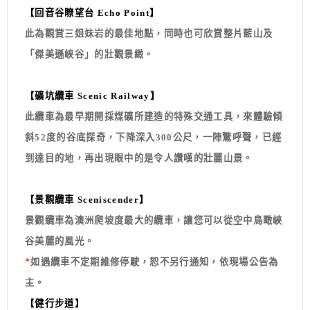
【回音谷瞭望台 Echo Point】
此為觀賞三姐妹岩的最佳地點，同時也可欣賞整片藍山及
「傑美遜峽谷」的壯觀景緻。
【礦坑纜車 Scenic Railway】
此纜車為最早期開採煤礦所建造的特殊交通工具，來體驗傾
斜52度的谷底探奇，下降深入300公尺，一陣驚呼聲，已經
到達目的地，再出現眼中的是令人讚嘆的壯麗山景。
【景觀纜車 Sceniscender】
景觀纜車為澳洲爬坡度最大的纜車，讓您可以從空中鳥瞰峽
谷美麗的風光。
*
如遇纜車不定期維修停駛，恕不另行通知，依現場公告為
主
。
【健行步道】