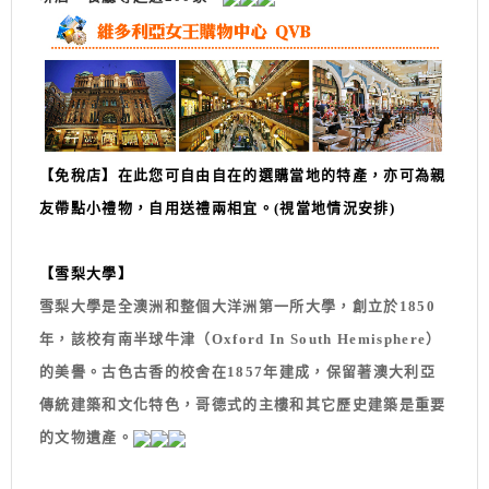
【免稅店】
在此您可自由自在的選購當地的特產，亦可為親
友帶點小禮物，自用送禮兩相宜。(視當地情況安排)
【雪梨大學】
雪梨大學是全澳洲和整個大洋洲第一所大學，創立於1850
年，該校有南半球牛津（Oxford In South Hemisphere）
的美譽。古色古香的校舍在1857年建成，保留著澳大利亞
傳統建築和文化特色，哥德式的主樓和其它歷史建築是重要
的文物遺產。