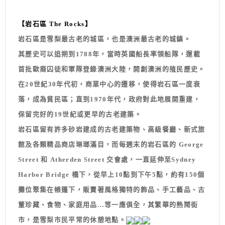
【岩石區 The Rocks】
岩石區是雪梨最古老的城區，也是澳洲最古老的城鎮。
其歷史可以追朔到1788年，當時英國船長率領船隊，運載
首批歐裔囚徒和軍隊登錄澳洲大陸，開創澳洲的殖民歷史。
在20世紀30年代初，商業中心的遷移，使得岩石區一度衰
落，成為貧民區；直到1970年代，政府對此地展開重建，
保留完好的19世紀或更早的古老建築。
岩石區留有許多砂岩建成的古老建築物、高級餐廳、新式旅
館及各類精品商店琳瑯滿目，而每週末的岩石區的 George
Street 和 Atherden Street 交會處，一直延伸至Sydney
Harbor Bridge 橋下，從早上10點到下午5點，約有150個
攤位聚集在帳篷下，販賣著風格獨特的飾品、手工藝品、古
董珍藏、食物、家庭用品…等一應俱全，其繁華的熱鬧街
市，是雪梨市民平常的休憩地點。