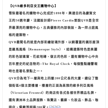
【QVB維多利亞女王購物中心】
雪梨最著名的購物中心完成於1898年，興建目的為慶賀女
王的50週年慶，法國設計師Pierre Cardin曾說QVB是全世
界最漂亮的購物中心，古典優雅的內部裝設，為一拜占庭風
格的建築物。
QVB最聞名的就是內部彩繪玻璃外部，以銅覆蓋的圓形屋頂
是羅馬風格（Romanesque Style），結構建築特色是美麗
的彩色玻璃窗、花紋地磚、復古的色彩，還有購物中心中央
百年歷史的紀念物的─The Royal Clock，每個整點鐘響報
時也是著名景點之一。
QVB分為地下一層與地上四層200公尺長的大廈，總佔了整
個街區4個主要樓層，樓層的正面為高雅的維多利亞風格
（Victorian Fronted）的商店有各式各樣世界精品名牌，
還有澳洲本土品牌服飾、珠寶店、藝廊、化妝品、飾品、咖
啡店、餐廳等超過200家。