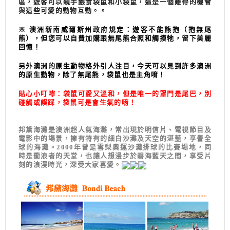
區，遊客可以親手餵食袋鼠和小袋鼠，這是一個難得的機會
與這些可愛的動物互動。
。
※ 澳洲新南威爾斯州政府規定：遊客不能熊抱（抱無尾
熊），但您可以自費加購跟無尾熊合照和觸摸牠
，留下美麗
回憶！
另外澳洲的原生動物格外引人注目，今天可以見到許多澳洲
的原生動物，除了無尾熊，袋鼠也是主角唷！
貼心小叮嚀：袋鼠可愛又溫和，但是唯一的罩門是尾巴，別
碰觸或誤踩，袋鼠可是會生氣的唷！
邦黛海灘是澳洲超人氣海灘，常出現於明信片、電視節目及
電影中的場景，擁有特有的細白沙灘及天空的湛藍，享譽全
球的海灘。2000年曾是雪梨奧運沙灘排球的比賽場地，同
時是衝浪者的天堂，也讓人想漫步於碧海藍天之間，享受片
刻的浪漫時光，深受大家喜愛。