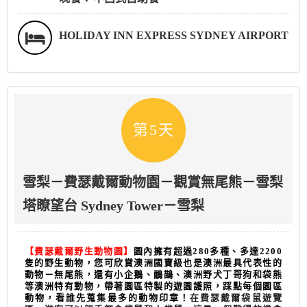
HOLIDAY INN EXPRESS SYDNEY AIRPORT
第5天
雪梨－費瑟戴爾動物園－觀賞無尾熊－雪梨
塔瞭望台 Sydney Tower－雪梨
【費瑟戴爾野生動物園】
園內擁有超過280多種、多達2200
隻的野生動物，您可欣賞澳洲國寶級也是澳洲最具代表性的
動物－無尾熊，還有小企鵝、鴯鶓、澳洲野犬丁哥狗和袋熊
等澳洲特有動物，帶著園區特製的遊園護照，踩點每個園區
動物，看誰先蒐集最多的動物印章！
在費瑟戴爾袋鼠遊覽