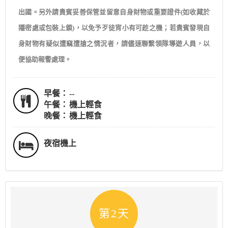
出國。另外請貴賓妥善保管並留意自身財物或重要證件(如收藏於
隱密處或包裝上鎖)，以免予歹徒宵小有可趁之機；若貴賓發現自
身財物有疑似遭竊遭搶之情況者，請儘速聯繫領隊導遊人員，以
便協助報警處理。
早餐：
--
午餐：
機上輕食
晚餐：
機上輕食
夜宿機上
第2天