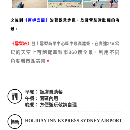
之後到
《南岬公園》
沿著觀景步道，欣賞雪梨灣壯闊的海
景。
公
《
雪梨塔
》
登上雪梨商業中心區中最高建築，在高達250
尺的天空上可飽覽雪梨市360
度全景，利用不同
角度看市區美景
。
早餐：
飯店自助餐
午餐：
園區內用
晚餐：
方便遊玩敬請自理
HOLIDAY INN EXPRESS SYDNEY AIRPORT