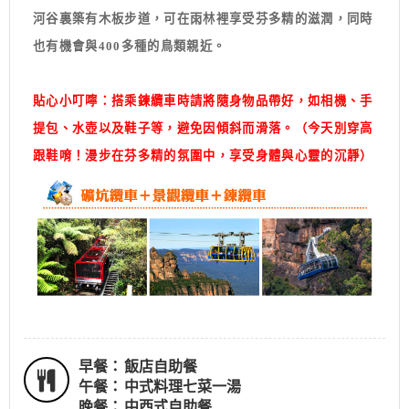
河谷裏築有木板步道，可在雨林裡享受芬多精的滋潤，同時
也有機會與400多種的鳥類親近。
貼心小叮嚀：
搭乘鍊纜車時請將隨身物品帶好，如相機、手
提包、水壺以及鞋子等，避免因傾斜而滑落。（今天別穿高
跟鞋唷！漫步在芬多精的氛圍中，享受身體與心靈的沉靜）
早餐：
飯店自助餐
午餐：
中式料理七菜一湯
晚餐：
中西式自助餐