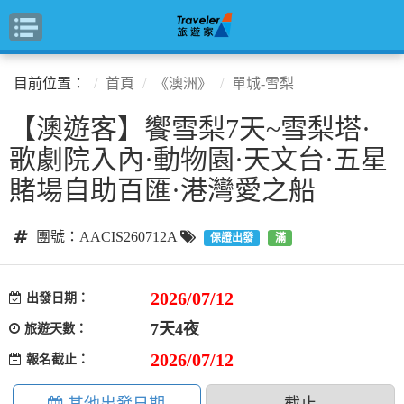
目前位置：
首頁
《澳洲》
單城-雪梨
【澳遊客】饗雪梨7天~雪梨塔·
歌劇院入內·動物園·天文台·五星
賭場自助百匯·港灣愛之船
團號：AACIS260712A
保證出發
滿
2026/07/12
出發日期：
7天4夜
旅遊天數：
2026/07/12
報名截止：