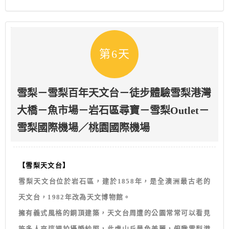
第6天
雪梨－雪梨百年天文台－徒步體驗雪梨港灣
大橋－魚市場－岩石區尋寶－雪梨Outlet－
雪梨國際機場／桃園國際機場
【雪梨天文台】
雪梨天文台位於岩石區，建於1858年，是全澳洲最古老的
天文台，1982年改為天文博物館。
擁有義式風格的銅頂建築，天文台周遭的公園常常可以看見
許多人來這裡拍攝婚紗照，此處山丘景色美麗，俯瞰雪梨港