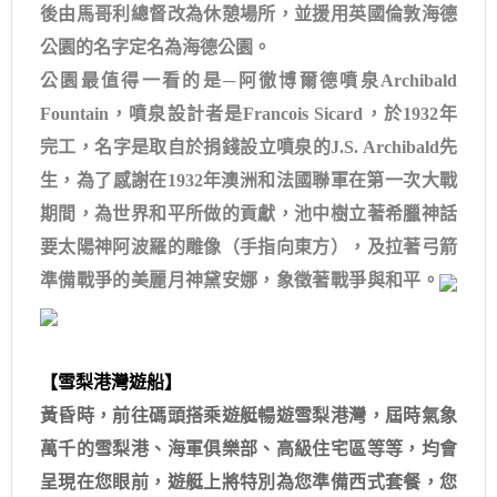
後由馬哥利總督改為休憩場所，並援用英國倫敦海德
公園的名字定名為海德公園。
公園最值得一看的是─阿徹博爾德噴泉Archibald
Fountain，噴泉設計者是Francois Sicard，於1932年
完工，名字是取自於捐錢設立噴泉的J.S. Archibald先
生，為了感謝在1932年澳洲和法國聯軍在第一次大戰
期間，為世界和平所做的貢獻，池中樹立著希臘神話
要太陽神阿波羅的雕像（手指向東方），及拉著弓箭
準備戰爭的美麗月神黛安娜，象徵著戰爭與和平。
【雪梨港灣遊船】
黃昏時，前往碼頭搭乘遊艇暢遊雪梨港灣，屆時氣象
萬千的雪梨港、海軍俱樂部、高級住宅區等等，均會
呈現在您眼前，遊艇上將特別為您準備西式套餐，您