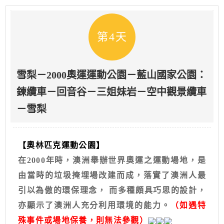
第4天
雪梨－2000奧運運動公園－藍山國家公園：
鍊纜車－回音谷－三姐妹岩－空中觀景纜車
－雪梨
【奧林匹克運動公園】
在2000年時，澳洲舉辦世界奧運之運動場地，是
由當時的垃圾掩埋場改建而成，落實了澳洲人最
引以為傲的環保理念， 而多種頗具巧思的設計，
亦顯示了澳洲人充分利用環境的能力。
（如遇特
殊事件或場地保養，則無法參觀）