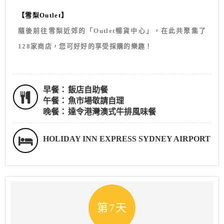
【雪梨Outlet】
隨後前往雪梨近郊的「Outlet暢貨中心」，在此共聚集了
128家商店，您可好好的享受採購的樂趣！
早餐：
飯店自助餐
午餐：
魚市場敬請自理
晚餐：
達令港灣澳式牛排風味餐
HOLIDAY INN EXPRESS SYDNEY AIRPORT
第7天