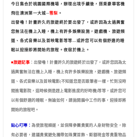
今日集合於桃園國際機場，辦理出境手續後，搭乘豪華客機
飛往澳洲第一大城─
雪梨
。
出發嚕！計畫許久的旅遊終於要出發了，或許因為太過興奮
您無法在機上入睡，機上有許多娛樂設施，遊戲機、旅遊頻
道、各式音樂以及首映電影等等...或許您可以有個舒適的睡
眠以迎接即將開始的旅程。夜宿於機上。
■旅遊記事
：出發嚕！計畫許久的旅遊終於出發了，或許您因為太
過興奮無法在機上入睡，機上有許多娛樂設施，遊戲機、旅遊頻
道、各式音樂以及首映電影(不知道您是否跟筆者一樣，忙到沒時
間進電影院，這時候倒是趕上電影進度的好時機)等等，或許您可
以有個舒適的睡眠，無論如何，請拋開腦中工作的事，迎接即將
開始的旅程吧。
貼心叮嚀：
為使旅程順遂，並保障參團貴賓的人身財物安全，除
有必要者，建議貴賓避免攜帶如珠寶首飾、鉅額現金等貴重物品