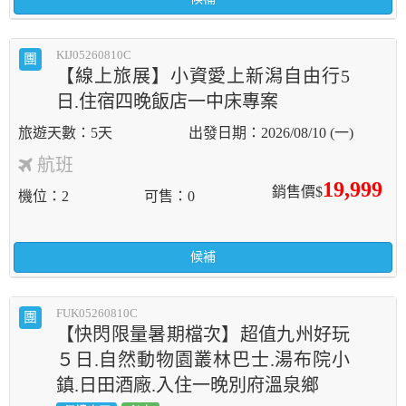
KIJ05260810C
團
【線上旅展】小資愛上新潟自由行5
日.住宿四晚飯店一中床專案
5天
2026/08/10 (一)
航班
19,999
銷售價$
機位
2
可售
0
候補
FUK05260810C
團
【快閃限量暑期檔次】超值九州好玩
５日.自然動物園叢林巴士.湯布院小
鎮.日田酒廠.入住一晚別府溫泉鄉