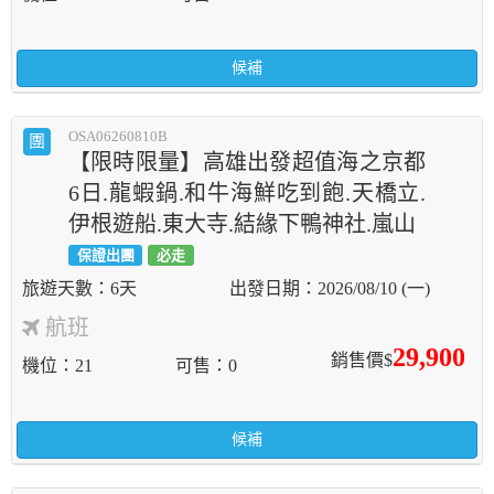
候補
OSA06260810B
團
【限時限量】高雄出發超值海之京都
6日.龍蝦鍋.和牛海鮮吃到飽.天橋立.
伊根遊船.東大寺.結緣下鴨神社.嵐山
保證出團
必走
6天
2026/08/10 (一)
航班
29,900
銷售價$
機位
21
可售
0
候補