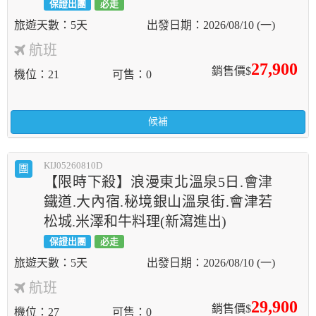
保證出團
必走
5天
2026/08/10 (一)
航班
27,900
銷售價$
機位
21
可售
0
候補
KIJ05260810D
團
【限時下殺】浪漫東北溫泉5日.會津
鐵道.大內宿.秘境銀山溫泉街.會津若
松城.米澤和牛料理(新瀉進出)
保證出團
必走
5天
2026/08/10 (一)
航班
29,900
銷售價$
機位
27
可售
0