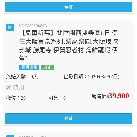
候補
NGO06260809B
團
【兒童折萬】北陸關西雙樂園6日.保
住大阪萬豪系列.樂高樂園.大阪環球
影城.勝尾寺.伊賀忍者村.海鮮龍蝦.伊
賀牛
保證出團
必走
6天
2026/08/09 (日)
航班
39,900
銷售價$
機位
20
可售
0
候補