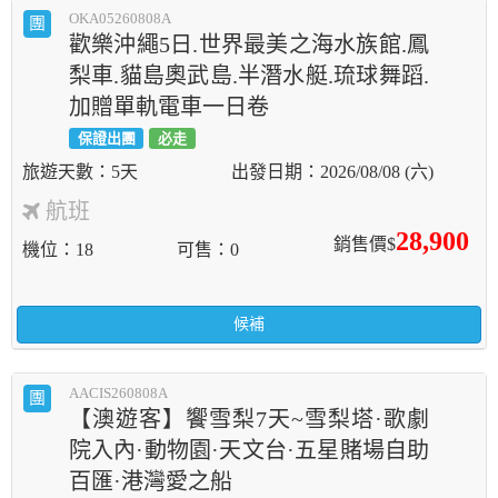
OKA05260808A
團
歡樂沖繩5日.世界最美之海水族館.鳳
梨車.貓島奧武島.半潛水艇.琉球舞蹈.
加贈單軌電車一日卷
保證出團
必走
5天
2026/08/08 (六)
航班
28,900
銷售價$
機位
18
可售
0
候補
AACIS260808A
團
【澳遊客】饗雪梨7天~雪梨塔·歌劇
院入內·動物園·天文台·五星賭場自助
百匯·港灣愛之船