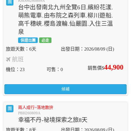
KMJ06260809A
團
台中出發南北九州全覽6日.繽紛花漾.
萌熊電車.由布院之森列車.柳川遊船.
高千穗峽.櫻島渡輪.仙嚴園.入住三溫
泉
保證出團
必走
6天
2026/08/09 (日)
航班
44,900
銷售價$
機位
23
可售
0
候補
兩人成行~落地散拚
團
PBH260809A
幸福不丹-祕境探索之旅8天
8天
2026/08/09 (日)