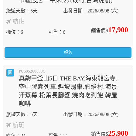
市區飯店一中床(2人成行.台灣虎航)
5天
2026/08/08 (六)
航班
17,900
銷售價$
機位
6
可售
6
報名
PUS05260808C
團
真齁甲釜山5日.THE BAY.海東龍宮寺.
空中膠囊列車.斜坡滑車.彩繪村.海景
汗蒸幕.松葉長腳蟹.燒肉吃到飽.韓屋
咖啡
5天
2026/08/08 (六)
航班
25,900
銷售價$
機位
24
可售
14