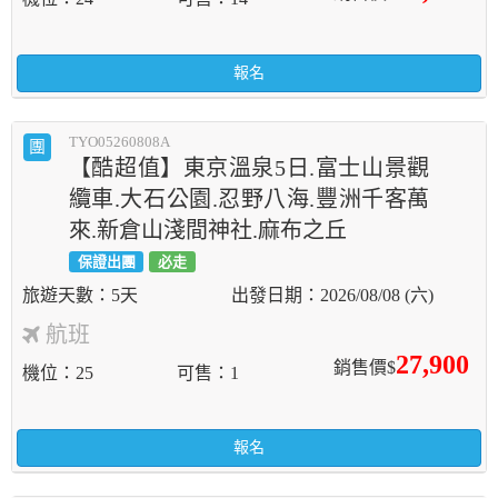
報名
TYO05260808A
團
【酷超值】東京溫泉5日.富士山景觀
纜車.大石公園.忍野八海.豐洲千客萬
來.新倉山淺間神社.麻布之丘
保證出團
必走
5天
2026/08/08 (六)
航班
27,900
銷售價$
機位
25
可售
1
報名