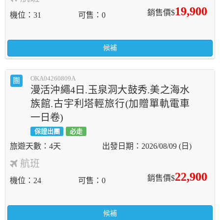
19,900
銷售價$
機位
31
可售
0
候補
OKA04260809A
團
漫活沖繩4日.玉泉洞大鼓秀.美之海水
族館.古宇利塔輕旅行(加贈單軌電車
一日卷)
保證出團
必走
4天
2026/08/09 (日)
航班
22,900
銷售價$
機位
24
可售
0
候補