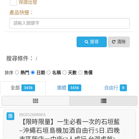
保證出發
產品快搜：
搜尋
清除
搜尋條件：
3456
3456
0
ISG05260808A
團
【限時限量】一生必看一次的石垣藍
~沖繩石垣島機加酒自由行5日.四晚