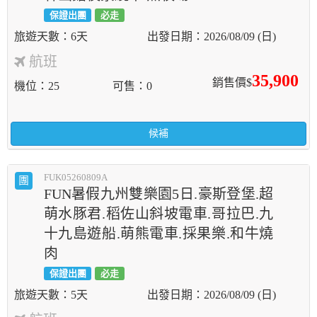
保證出團
必走
6天
2026/08/09 (日)
航班
35,900
銷售價$
機位
25
可售
0
候補
FUK05260809A
團
FUN暑假九州雙樂園5日.豪斯登堡.超
萌水豚君.稻佐山斜坡電車.哥拉巴.九
十九島遊船.萌熊電車.採果樂.和牛燒
肉
保證出團
必走
5天
2026/08/09 (日)