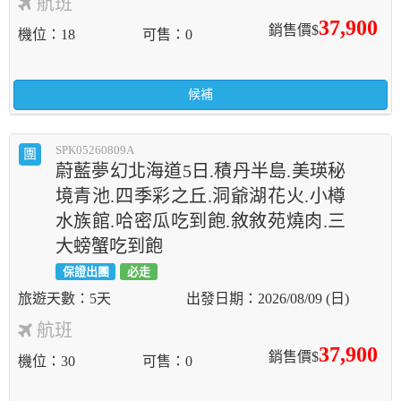
航班
37,900
銷售價$
機位
18
可售
0
候補
SPK05260809A
團
蔚藍夢幻北海道5日.積丹半島.美瑛秘
境青池.四季彩之丘.洞爺湖花火.小樽
水族館.哈密瓜吃到飽.敘敘苑燒肉.三
大螃蟹吃到飽
保證出團
必走
5天
2026/08/09 (日)
航班
37,900
銷售價$
機位
30
可售
0