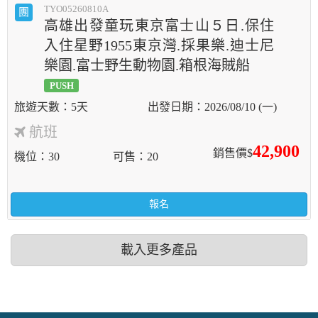
TYO05260810A
團
高雄出發童玩東京富士山５日.保住
入住星野1955東京灣.採果樂.迪士尼
樂園.富士野生動物園.箱根海賊船
PUSH
5天
2026/08/10 (一)
航班
42,900
銷售價$
機位
30
可售
20
報名
載入更多產品