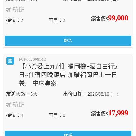
航班
99,000
銷售價$
機位
2
可售
2
報名
FUK05260810D
團
【小資愛上九州】福岡機+酒自由行5
日~住宿四晚飯店.加贈福岡巴士一日
卷.一中床專案
5天
2026/08/10 (一)
航班
17,999
銷售價$
機位
4
可售
0
候補