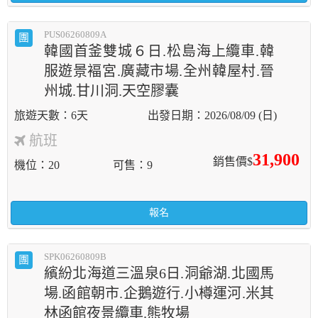
PUS06260809A
團
韓國首釜雙城６日.松島海上纜車.韓
服遊景褔宮.廣藏市場.全州韓屋村.晉
州城.甘川洞.天空膠囊
6天
2026/08/09 (日)
航班
31,900
銷售價$
機位
20
可售
9
報名
SPK06260809B
團
繽紛北海道三溫泉6日.洞爺湖.北國馬
場.函館朝市.企鵝遊行.小樽運河.米其
林函館夜景纜車.熊牧場