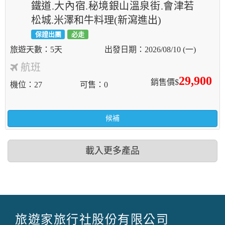
鐵道.大內宿.秘境銀山溫泉街.會津若
松城.米澤和牛料理(新瀉進出)
保證出團
必走
5天
2026/08/10 (一)
航班
29,900
銷售價$
機位
27
可售
0
候補
載入更多產品
旅遊家旅行社股份有限公司