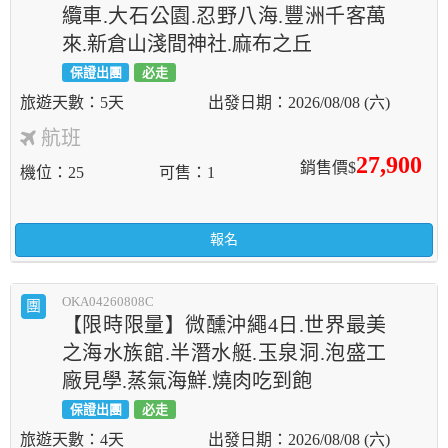
纜車.大石公園.忍野八海.豐洲千客萬
來.新倉山淺間神社.麻布之丘
保證出團
必走
5天
2026/08/08 (六)
航班
27,900
銷售價$
機位
25
可售
1
報名
OKA04260808C
團
【限時限量】微醺沖繩4日.世界最美
之海水族館.半潛水艇.玉泉洞.泡盛工
廠見學.蒸氣海鮮.燒肉吃到飽
保證出團
必走
4天
2026/08/08 (六)