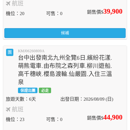
航班
39,900
銷售價$
機位
20
可售
0
候補
KMJ06260809A
團
台中出發南北九州全覽6日.繽紛花漾.
萌熊電車.由布院之森列車.柳川遊船.
高千穗峽.櫻島渡輪.仙嚴園.入住三溫
泉
保證出團
必走
6天
2026/08/09 (日)
航班
44,900
銷售價$
機位
23
可售
0