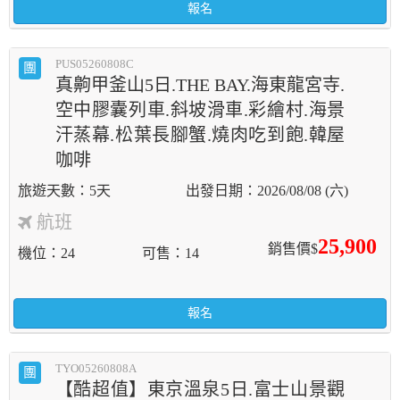
報名
PUS05260808C
團
真齁甲釜山5日.THE BAY.海東龍宮寺.
空中膠囊列車.斜坡滑車.彩繪村.海景
汗蒸幕.松葉長腳蟹.燒肉吃到飽.韓屋
咖啡
5天
2026/08/08 (六)
航班
25,900
銷售價$
機位
24
可售
14
報名
TYO05260808A
團
【酷超值】東京溫泉5日.富士山景觀