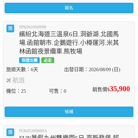
報名
SPK06260809B
團
繽紛北海道三溫泉6日.洞爺湖.北國馬
場.函館朝市.企鵝遊行.小樽運河.米其
林函館夜景纜車.熊牧場
保證出團
必走
6天
2026/08/09 (日)
航班
35,900
銷售價$
機位
25
可售
0
候補
FUK05260809A
團