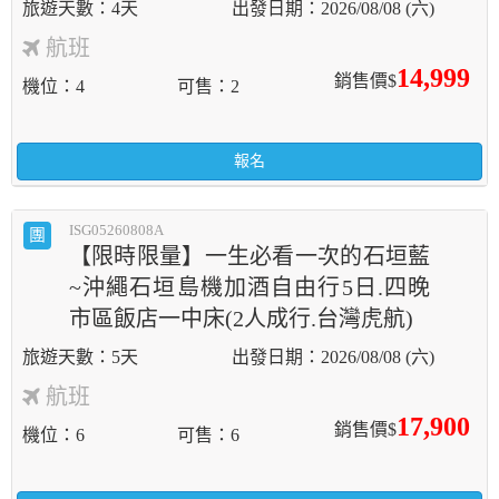
4天
2026/08/08 (六)
航班
14,999
銷售價$
機位
4
可售
2
報名
ISG05260808A
團
【限時限量】一生必看一次的石垣藍
~沖繩石垣島機加酒自由行5日.四晚
市區飯店一中床(2人成行.台灣虎航)
5天
2026/08/08 (六)
航班
17,900
銷售價$
機位
6
可售
6