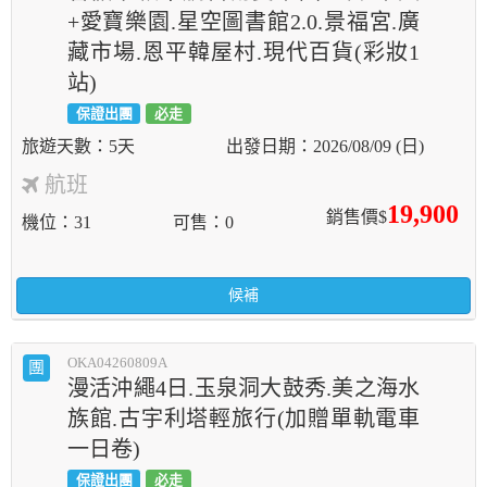
+愛寶樂園.星空圖書館2.0.景福宮.廣
藏市場.恩平韓屋村.現代百貨(彩妝1
站)
保證出團
必走
5天
2026/08/09 (日)
航班
19,900
銷售價$
機位
31
可售
0
候補
OKA04260809A
團
漫活沖繩4日.玉泉洞大鼓秀.美之海水
族館.古宇利塔輕旅行(加贈單軌電車
一日卷)
保證出團
必走