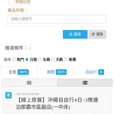
保證出發
產品快搜：
搜尋
清除
搜尋條件：
3473
3473
0
OKA04260808B
團
【線上旅展】沖繩自由行4日~3晚連
泊那霸市區飯店(一中床)