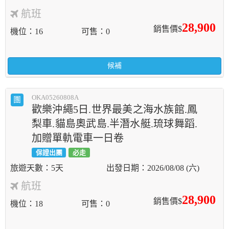
航班
28,900
銷售價$
機位
16
可售
0
候補
OKA05260808A
團
歡樂沖繩5日.世界最美之海水族館.鳳
梨車.貓島奧武島.半潛水艇.琉球舞蹈.
加贈單軌電車一日卷
保證出團
必走
5天
2026/08/08 (六)
航班
28,900
銷售價$
機位
18
可售
0