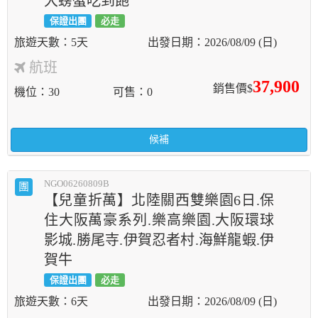
大螃蟹吃到飽
保證出團
必走
5天
2026/08/09 (日)
航班
37,900
銷售價$
機位
30
可售
0
候補
NGO06260809B
團
【兒童折萬】北陸關西雙樂園6日.保
住大阪萬豪系列.樂高樂園.大阪環球
影城.勝尾寺.伊賀忍者村.海鮮龍蝦.伊
賀牛
保證出團
必走
6天
2026/08/09 (日)