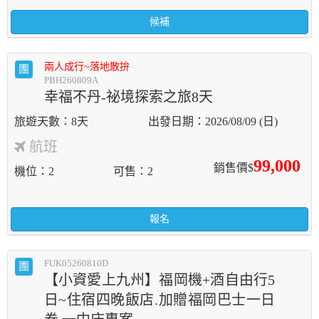
候補
兩人成行~落地散拚
團
PBH260809A
幸福不丹-祕境探索之旅8天
8天
2026/08/09 (日)
航班
99,000
銷售價$
機位
2
可售
2
報名
FUK05260810D
團
【小資愛上九州】福岡機+酒自由行5
日~住宿四晚飯店.加贈福岡巴士一日