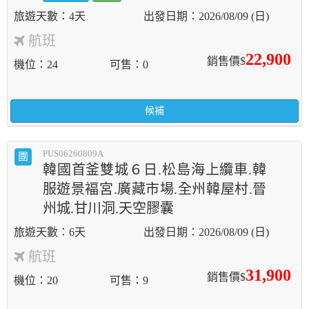
4天
2026/08/09 (日)
航班
22,900
銷售價$
機位
24
可售
0
候補
PUS06260809A
團
韓國首釜雙城６日.松島海上纜車.韓
服遊景褔宮.廣藏市場.全州韓屋村.晉
州城.甘川洞.天空膠囊
6天
2026/08/09 (日)
航班
31,900
銷售價$
機位
20
可售
9