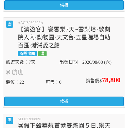
候補
AACIS260808A
團
【澳遊客】饗雪梨7天~雪梨塔·歌劇
院入內·動物園·天文台·五星賭場自助
百匯·港灣愛之船
保證出團
滿
7天
2026/08/08 (六)
航班
78,800
銷售價$
機位
22
可售
0
候補
SEL05260809I
團
暑假下殺華航首爾雙樂園５日.樂天