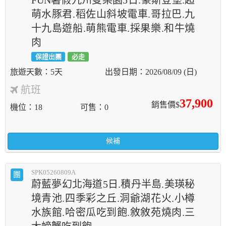
FUN暑假九州雙樂園5日.豪斯登堡.超
萌水豚君.稻佐山斜坡電車.哥拉巴.九
十九島遊船.萌熊電車.採果樂.和牛燒
肉
保證出團
必走
5天
2026/08/09 (日)
航班
37,900
銷售價$
機位
18
可售
0
候補
SPK05260809A
團
蔚藍夢幻北海道5日.積丹半島.美瑛秘
境青池.四季彩之丘.洞爺湖花火.小樽
水族館.哈密瓜吃到飽.敘敘苑燒肉.三