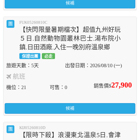
候補
FUK05260810C
團
【快閃限量暑期檔次】超值九州好玩
５日.自然動物園叢林巴士.湯布院小
鎮.日田酒廠.入住一晚別府溫泉鄉
保證出團
必走
5天
2026/08/10 (一)
航班
27,900
銷售價$
機位
21
可售
0
候補
KIJ05260810D
團
【限時下殺】浪漫東北溫泉5日.會津