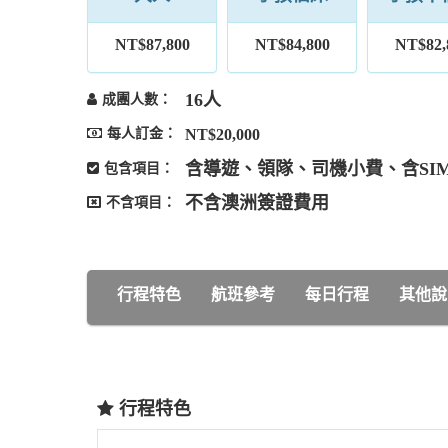
NT$87,800
NT$84,800
NT$82,
16人
成團人數：
每人訂金：
NT$20,000
含導遊、領隊、司機小費、含SI
包含項目：
不含澳洲簽證費用
不含項目：
行程特色
航班參考
每日行程
其他說
行程特色