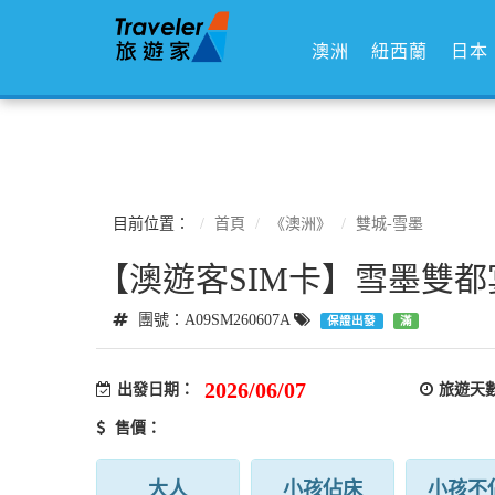
澳洲
紐西蘭
日本
目前位置：
首頁
《澳洲》
雙城-雪墨
【澳遊客SIM卡】雪墨雙都
團號：A09SM260607A
保證出發
滿
2026/06/07
出發日期：
旅遊天
售價：
大人
小孩佔床
小孩不