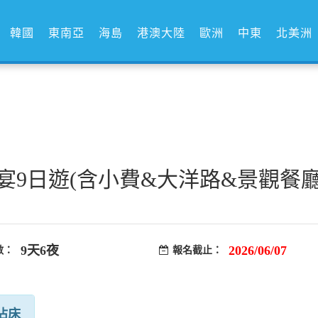
韓國
東南亞
海島
港澳大陸
歐洲
中東
北美洲
宴9日遊(含小費&大洋路&景觀餐
9天6夜
2026/06/07
數：
報名截止：
佔床