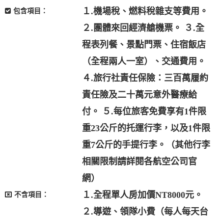
１.機場稅、燃料稅雜支等費用。
包含項目：
２.團體來回經濟艙機票。 ３.全
程表列餐、景點門票、住宿飯店
（全程兩人一室）、交通費用。
４.旅行社責任保險：三百萬履約
責任險及二十萬元意外醫療給
付。 ５.每位旅客免費享有1件限
重23公斤的托運行李，以及1件限
重7公斤的手提行李。（其他行李
相關限制請詳閱各航空公司官
網）
１.全程單人房加價NT8000元。
不含項目：
２.導遊、領隊小費（每人每天台