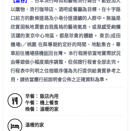
【澀谷】
：日本流行時尚和藝術流行舞台。歡迎加入
以購物、流行咖啡店、酒吧或餐廳為目標，在十字路
口前方的數條道路及小巷分道揚鑣的人群中。無論是
欣賞固執地貫徹自我風格的藝術氣息，或是感受絢爛
活躍的東京中心地區，都是珍貴的體驗。 東京(成田
機場)／桃園 在與導遊約定好的時間、地點集合，專
車前往機場搭機返回台灣。 本行程將依當地實際狀況
由導遊做小幅度順序調整，但保證行程會全部走完。
行程表中列明之住宿順序僅為先行提供給貴賓參考之
用，請依當團行前說明會公佈之正確資料為準。
早餐：
飯店內用
午餐：
機上餐食
晚餐：
溫暖的家
溫暖的家