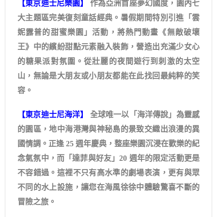
【東京迪士尼樂園】
作為亞洲首座夢幻國度，園內七
大主題區完美復刻童話經典。暑假期間特別引進「雲
妮露普的甜蜜樂園」活動，將熱門動畫《無敵破壞
王》中的繽紛甜點元素融入裝飾，營造出充滿少女心
的糖果派對氛圍。從壯麗的夜間遊行到刺激的太空
山，無論是大朋友或小朋友都能在此找回最純粹的笑
容。
【東京迪士尼海洋】
全球唯一以「海洋傳說」為靈感
的園區，地中海港灣與神秘島的景致交織出浪漫的異
國情調。正逢 25 週年慶典，整座樂園沉浸在歡樂的紀
念氣氛中，而「達菲與好友」20 週年的限定活動更是
不容錯過。這裡不只有高水準的劇場表演，更有與眾
不同的水上設施，讓您在海風徐徐中體驗驚喜不斷的
冒險之旅。