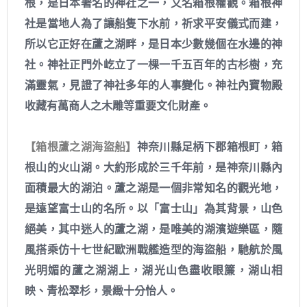
根，是日本著名的神社之一，又名箱根權觀。箱根神
社是當地人為了讓船隻下水前，祈求平安儀式而建，
所以它正好在蘆之湖畔，是日本少數幾個在水邊的神
社。神社正門外屹立了一棵一千五百年的古杉樹，充
滿靈氣，見證了神社多年的人事變化。神社內寶物殿
收藏有萬商人之木雕等重要文化財產。
【箱根蘆之湖海盜船】
神奈川縣足柄下郡箱根町，箱
根山的火山湖。大約形成於三千年前，是神奈川縣內
面積最大的湖泊。蘆之湖是一個非常知名的觀光地，
是遠望富士山的名所。以「富士山」為其背景，山色
絕美，其中迷人的蘆之湖，是唯美的湖濱遊樂區，隨
風搭乘仿十七世紀歐洲戰艦造型的海盜船，馳航於風
光明媚的蘆之湖湖上，湖光山色盡收眼簾，湖山相
映、青松翠杉，景緻十分怡人。