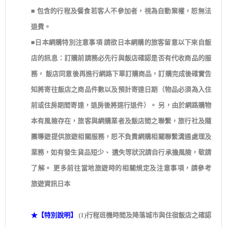
■ 包含的行程及餐食若客人不參加者，視為自動棄權，恕無法
退費。
■日本網購特別注意事項 請欲日本網購的旅客留意以下來自飯
店的訊息：訂購前請務必先行與飯店確認是否有代收商品的服
務， 飯店同意後再進行網路下單訂購商品，訂購完成後確實告
知將寄往飯店之商品件數以及預計寄達日期（物品必須為入住
前或住房期間寄達，退房後將逕行退件）。 另，由於網路購物
本有風險存在，旅客與網購業者及飯店間之聯繫，旅行社及隨
團導遊提供旅遊相關服務，恕不負責網購相關聯繫溝通處理及
業務，如有發生貨品短少、 遺失等狀況請自行承擔風險，敬請
了解。 更多前往當地旅遊時的相關規定及注意事項，請參考
旅遊資訊日本
★【特別說明】
(1)行程班機時間及降落城市與住宿飯店之確認