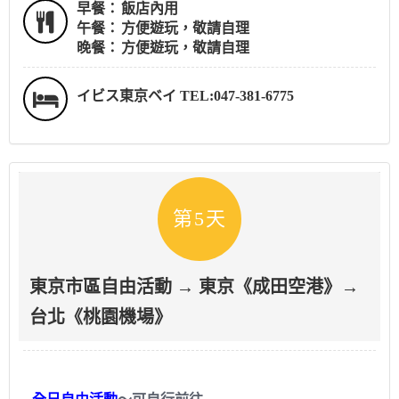
早餐：
飯店內用
午餐：
方便遊玩，敬請自理
晚餐：
方便遊玩，敬請自理
イビス東京ベイ TEL:047-381-6775
第5天
東京市區自由活動 → 東京《成田空港》→
台北《桃園機場》