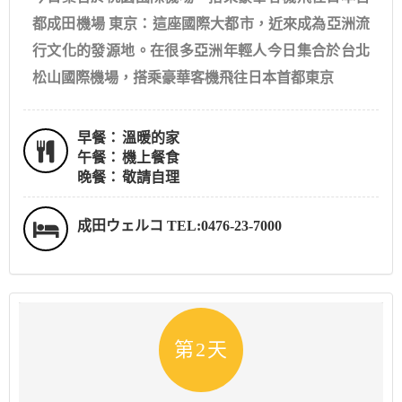
都成田機場 東京：這座國際大都市，近來成為亞洲流
行文化的發源地。在很多亞洲年輕人今日集合於台北
松山國際機場，搭乘豪華客機飛往日本首都東京
早餐：
溫暖的家
午餐：
機上餐食
晚餐：
敬請自理
成田ウェルコ TEL:0476-23-7000
第2天