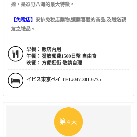
透，是忍野八海的最大特徵。
【免稅店】
安排免稅店購物,選購喜愛的商品,及贈送親
友之禮品。
早餐：
飯店內用
午餐：
發放餐費1500日幣 自由食
晚餐：
方便逛街 敬請自理
イビス東京ベイ TEL:047-381-6775
第4天