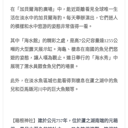
在「加貝爾海豹廣場」中，能近距離看見全球唯一生
活在淡水中的加貝爾海豹。每天舉辦演出，它們迷人
的模樣和水中悠游的姿態非常值得一看。
其中「海水館」的精彩之處，是高7公尺容量達1255公
噸的大型露天展示缸。海龜、棲息在南國的魚兒們悠
遊的姿態，讓人嘆為觀止。連日舉行的「海水秀」中
展現了潛水員餵食魚兒們的場景。
此外，在淡水魚區城也能看得到棲息在蘆之湖中的魚
兒和亞馬遜河川中的巨大魚類等。
【箱根神社】
建於公元757年，位於蘆之湖南端的元箱