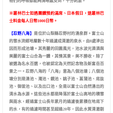
物們的呼吸都能夠清晰感受到，十分刺激。
※叢林巴士如遇團體預約滿席、日本假日，退叢林巴
士料金每人日幣1000日幣。
【忍野八海】
是位於山梨縣忍野村的湧泉群。富士山
的雪水流經地層數十年過濾成清澈的泉水，由8處滲出
因而形成池塘。其秀麗的田園風光，池水波光潾潾與
美麗的富士山合為一體，其情其景，美不勝收，除了
被選為名水百選，也被認定為天然記念物及新富岳百
景之一。忍野八海的「八海」意為八個池塘；八個池
塘分別是湧池、濁池、鏡池、銚子池、菖蒲池、底抜
池、御釜池、以及出口池，全是以富士山自然湧出的
清水為水源。這些池水都是降落於富士山高地的積雪
與雨水，經過富士山長年累月的過濾後累積在地底下
的水，有的過濾時間甚至超過20年，因此水質清澈剔