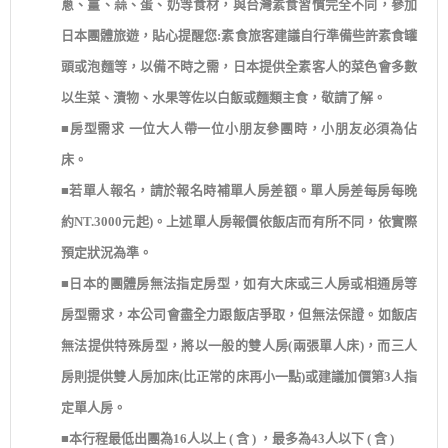
蔥、薑、蒜、蛋、奶等食材，與台灣素食習慣完全不同，參加
日本團體旅遊，貼心提醒您:素食旅客建議自行準備些許素食罐
頭或泡麵等，以備不時之需，日本提供全素客人的菜色會多數
以生菜、漬物、水果等佐以白飯或麵類主食，敬請了解。
■房型需求 一位大人帶一位小朋友參團時，小朋友必須為佔
床。
■若單人報名，請於報名時補單人房差額。單人房差每房每晚
約NT.3000元起)。上述單人房報價依飯店而有所不同，依實際
預定狀況為準。
■日本的團體房無法指定房型，如有大床或三人房或相通房等
房型需求，本公司會盡全力跟飯店爭取，但無法保證。如飯店
無法提供特殊房型，將以一般的雙人房(兩張單人床)，而三人
房則提供雙人房加床(比正常的床再小一點)或建議加價第3人指
定單人房。
■本行程最低出團為16人以上 ( 含 ) ，最多為43人以下 ( 含 )