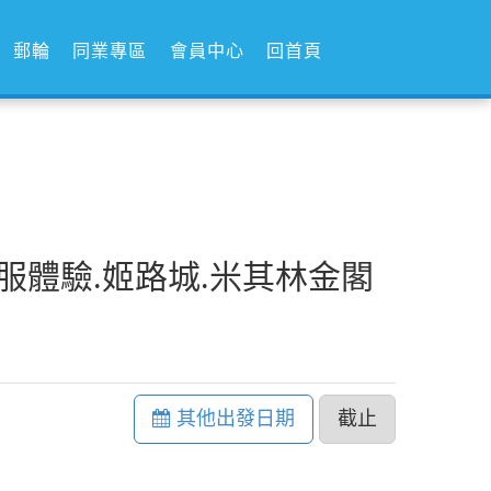
郵輪
同業專區
會員中心
回首頁
服體驗.姬路城.米其林金閣
其他出發日期
截止