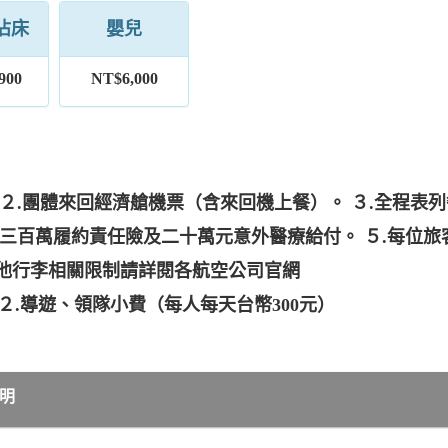
佔床
嬰兒
900
NT$6,000
 ２.團體來回經濟艙機票（含來回機上餐）。 ３.全程
：三百萬履約責任險及二十萬元意外醫療給付。 ５.每位旅
其他行李相關限制請詳閱各航空公司官網
。 ２.導遊、領隊小費（每人每天台幣300元）
明