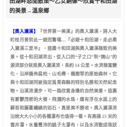
田湖畔悠閒散策～乙女銅像～欣賞十和田湖
的美景→溫泉鄉
【奧入瀨溪】
『世界第一美溪』的奧入瀨溪，詩人大
町桂月曾到此一遊而驚嘆…『必遊十和田湖，走必奧
入瀨溪三里半』，道盡十和田湖與奧入瀨溪極致的美
景。從十和田湖流出，從入口的“子之口”到“燒山”的
源流部分就是奧入瀨溪流，長約 14 公里。水流極富變
化，沿岸遍佈扁柏、山毛櫸、楓樹等的原始森林。它
與十和田湖同被指定爲青森縣的特別名勝和天然紀念
物。沿溪流漫步，可一路欣賞身邊的自然美景。這裏
有蒼鬱茂密的大樹，飛濺的水珠，還有浮在水面上的
蘚苔和藤蔓纏繞的岩石，真是美不勝收。奧入瀨溪流
沿途大大小小的各種瀑布也值得一看。有高達 25 米的
雲井瀑，水量豐沛的銚子大瀑布，以及水流散成珠狀