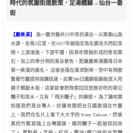
時代的氛圍街道散策．足湯體驗→仙台一番
街
【嚴美溪】
為一關市磐井川中流的溪谷，以栗駒山為
水源，全長2公里，在1927年被指定為名勝及天然記念
物。上游湍急、下游平穩，因長年侵蝕形成的奇岩異
石，加上四季分明的溪谷景色，更讓嚴美溪獲得日本
第一美溪的盛名。 店家坐落在溪流對岸，空中有飛索
繫著竹簍提供採購送貨，自費500日圓銅板銅板放入用
錘子輕敲木板，店家就會把飛索拉回放進好吃的郭公
糰子和茶水，又有「 飛天糰子」的稱號。 為了讓老闆
知道我們是台灣人，好讓老闆把台日國旗插在竹簍
上，我們在名片上寫下大大字的 from Taiwan，然後
真的竹籃就插上台灣國旗、連同糰子一起被送回來
了。 重點是，芝麻、紅豆、醬油3種口味的米製糰