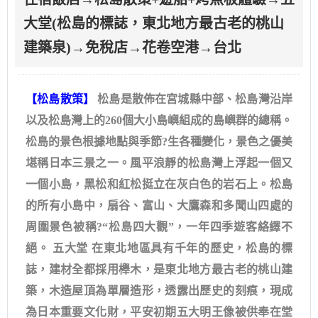
大堂(松島的標誌，東北地方最古老的桃山
建築泉)→免稅店→花卷空港→台北
【松島散策】
松島是散佈在宮城縣中部、松島灣沿岸
以及松島灣上的260個大小島嶼組成的島嶼群的總稱。
松島的景色根據地點與季節?生各種變化，景色之優美
堪稱日本三景之一。風平浪靜的松島灣上浮起一個又
一個小島，黑松和紅松挺立在灰白色的岩石上。松島
的所有小島中，扇谷、富山、大鷹森和多聞山四處的
周圍景色被稱?“松島四大觀”，一年四季遊客絡繹不
絕。 五大堂 在東北地區具有千年的歷史，松島的標
誌，建材全都採用櫸木，是東北地方最古老的桃山建
築，木造屋頂為單層造形，透露出歷史的刻痕，現成
為日本重要文化財，平安初期五大明王像被供奉在堂