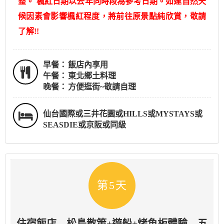
整。 楓紅日期以去年同時段為參考日期。如逢自然天
候因素會影響楓紅程度，將前往原景點純欣賞，敬請
了解!!
早餐：
飯店內享用
午餐：
東北鄉土料理
晚餐：
方便逛街~敬請自理
仙台國際或三井花園或HILLS或MYSTAYS或
SEASDIE或京阪或同級
第5天
住宿飯店→松島散策+遊船+烤魚板體驗→五