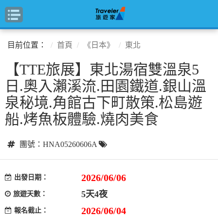
目前位置：
首頁
《日本》
東北
【TTE旅展】東北湯宿雙溫泉5
日.奧入瀨溪流.田園鐵道.銀山溫
泉秘境.角館古下町散策.松島遊
船.烤魚板體驗.燒肉美食
團號：HNA05260606A
2026/06/06
出發日期：
5天4夜
旅遊天數：
2026/06/04
報名截止：