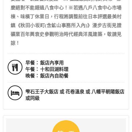
麼絕對不能錯過八食中心！※若遇八戶八食中心市場
棟、味橫丁休業日，行程將調整前往日本評選最美村
鎮《秋田小坂町(含鉱山事務所入內)》漫步古街見證
礦業百年興衰史參觀明治時代經典洋風建築，敬請見
諒！
早餐：
飯店內享用
午餐：
十和田湖料理
晚餐：
飯店內自助餐
雫石王子大飯店 或 花卷溫泉 或 八幡平朝陽飯店
或同級