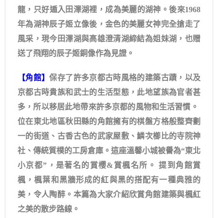
龍，只好遁入田澤湖裡，成為美麗的湖神。後來1968
年為湖神辰子姬立像後，金色的美麗女神完全搶走了
風采，現今田澤湖與高雄澄清湖締結為姐妹湖，也贈
送了飛翔的辰子姬銅像作為見證。
【角館】
保存了許多京都古時風格的建築古蹟，以及
京都古時貴族和武士的生活型態，此地望族為官者甚
多，所以移居此地帶來許多京都的風物和生活習慣。 ​
位在東北地區秋田縣的角館擁有的棋盤方格般整齊劃
一的街道、古香古色的武家屋敷、鱗次櫛比的寺院神
社、傳統質樸的工房倉庫。這座溫馨小城被譽為“東北
小京都”，是著名的賞櫻&賞楓名所。 提到角館賞
楓，楓葉和黑牆形成的紅與黑的搭配有一種典雅的
美，令人陶醉。本篇為大家介紹欣賞角館建築與楓紅
之美的散步路線。