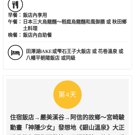
早餐：
飯店內享用
午餐：
日本三大烏龍麵～稻庭烏龍麵和風御膳 或 秋田鄉
土料理
晚餐：
飯店內自助餐
田澤湖lAKE或雫石王子大飯店 或 花卷溫泉 或
八幡平朝陽飯店 或同級
第4天
住宿飯店→嚴美溪谷→阿信的故鄉～宮崎駿
動畫「神隱少女」發想地《銀山溫泉》大正