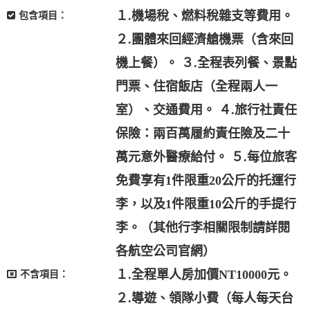
１.機場稅、燃料稅雜支等費用。
包含項目：
２.團體來回經濟艙機票（含來回
機上餐）。 ３.全程表列餐、景點
門票、住宿飯店（全程兩人一
室）、交通費用。 ４.旅行社責任
保險：兩百萬履約責任險及二十
萬元意外醫療給付。 ５.每位旅客
免費享有1件限重20公斤的托運行
李，以及1件限重10公斤的手提行
李。（其他行李相關限制請詳閱
各航空公司官網）
１.全程單人房加價NT10000元。
不含項目：
２.導遊、領隊小費（每人每天台