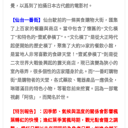
覺，以爲到了拍攝日本古代戲的電影村。
【仙台一番街】
仙台駛前的一條美食購物大街，匯集
了上百家的餐廳與商店。當中包含了懷舊的“文化橫
丁”和特色的“壹貳參橫丁”。“文化橫丁”是從大正時代
起便開始的歷史橫丁，聚集了大約50家的餐飲小館，
是當地人非常喜歡的食肆天堂！“壹貳參橫丁”則是從
二次世界大戰後興起的露天商店，現已演變為狹小的
室內巷弄，很多個性的店家隱身於此。而“一番町購物
街”是購物者的天堂，各式藥妝、電器產品一應俱全，
琳瑯滿目的特色小物，等著您前來挖寶。因為一部電
視劇「阿信」，而聞名於世。
【特別報告】：因季節、氣候與温度的關係會影響楓
葉轉紅的快慢；逢紅葉季賞楓時期，觀光點會隨之調