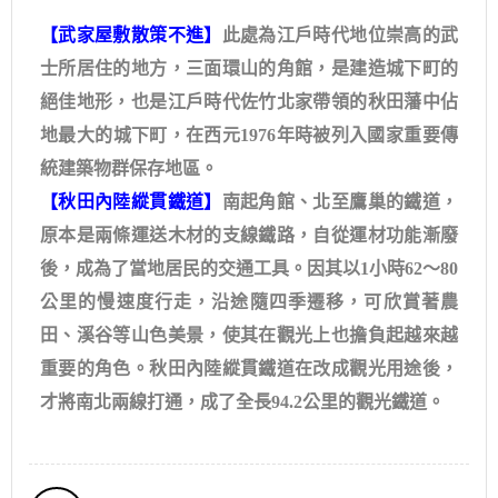
【武家屋敷散策不進】
此處為江戶時代地位崇高的武
士所居住的地方，三面環山的角館，是建造城下町的
絕佳地形，也是江戶時代佐竹北家帶領的秋田藩中佔
地最大的城下町，在西元1976年時被列入國家重要傳
統建築物群保存地區。
【秋田內陸縱貫鐵道】
南起角館、北至鷹巢的鐵道，
原本是兩條運送木材的支線鐵路，自從運材功能漸廢
後，成為了當地居民的交通工具。因其以1小時62～80
公里的慢速度行走，沿途隨四季遷移，可欣賞著農
田、溪谷等山色美景，使其在觀光上也擔負起越來越
重要的角色。秋田內陸縱貫鐵道在改成觀光用途後，
才將南北兩線打通，成了全長94.2公里的觀光鐵道。