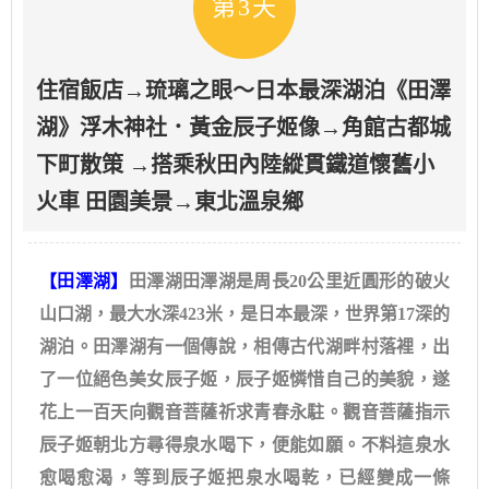
第3天
住宿飯店→琉璃之眼～日本最深湖泊《田澤
湖》浮木神社．黃金辰子姬像→角館古都城
下町散策 →搭乘秋田內陸縱貫鐵道懷舊小
火車 田園美景→東北溫泉鄉
【田澤湖】
田澤湖田澤湖是周長20公里近圓形的破火
山口湖，最大水深423米，是日本最深，世界第17深的
湖泊。田澤湖有一個傳說，相傳古代湖畔村落裡，出
了一位絕色美女辰子姬，辰子姬憐惜自己的美貌，遂
花上一百天向觀音菩薩祈求青春永駐。觀音菩薩指示
辰子姬朝北方尋得泉水喝下，便能如願。不料這泉水
愈喝愈渴，等到辰子姬把泉水喝乾，已經變成一條