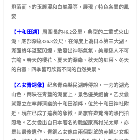
飛落而下的玉簾瀑和白絲瀑等，展現了特色各異的風
姿
【十和田湖】
周圍長約46.2公里，典型的二重式火山
湖，底部深達326.8公尺，在深度上為日本第三大湖。
湖面終年湛藍閃爍，散發出神秘氣氛，美麗迷人不可
言喻。春天的櫻花、夏天的深綠、秋天的紅葉、冬天
的白雪，四季皆可欣賞不同的自然美景。
【乙女青銅像】
紀念青森縣民湖畔傳說，一旁的湖光
山色，倒映在青藍的湖面上，景色優美絕倫。乙女像
就豎立在寧靜清幽的十和田湖畔，位於十和田神社附
近，現在已成了這裏的象徵，是旅客遊覽時的熱門拍
照地。乙女像出自日本著名的雕塑家高村光太郎，亦
是其最後遺作。青銅乙女像由兩個對望的赤裸少女組