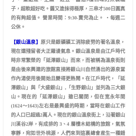
子，超軟超好吃。醤又塗抹得極厚，三串才500日圓真
的有夠超值。 營業時間：9:30-賣完為止。 ・每週二
公休。
【銀山溫泉】
原只是銀礦礦工消除疲勞的著名溫泉，
現在還殘留者大正羅谩氣息。銀山溫泉是由江戶時代
時非常繁榮的「延澤銀山」而來，而被稱為溫泉街則
是由後來興建的旅館直接將銀山川自然湧出的源泉當
作內湯使用後開始且變得更熱鬧。在江戶時代，「延
澤銀山」與「大盛銀山」,「生野銀山」並列為三大銀
山。現在的「延澤銀山」雖已關閉，但在宽永年間
(1624～1643)左右是最興盛的時期，當時在銀山工作
的人口已超過2萬人。現在的銀山溫泉街上，沿著銀山
川溪谷2岸，有成排的 3、4 層樓木結構的旅館，氣氛
寧靜，宛如世外桃源，人們來到這裏總會産生一種錯