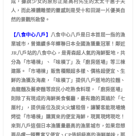
成，據說少女的原形正是高村先生的太太千惠子夫
人，而此裸體雕塑的靈感則是受十和田湖一片優美自
然的景觀所啟發。
【八食中心八戶】
八食中心八戶是日本首屈一指的漁
業城市，曾連續多年蟬聯日本全國漁獲量冠軍！鄰近
JR八戶站的八食中心，是青森超人氣的海鮮聖地，共
分為「市場棟」、「味橫丁」及「廚房道場」等三棟
建築。「市場棟」販售種類超多樣、價格超便宜、生
鮮的漁獲及海產，「味橫丁」提供八戶道地的拉麵、
烏龍麵及蕎麥麵等庶民小吃熟食料理，「廚房道場」
則除了有現成的海鮮美食餐廳，最有趣的莫過於「七
厘村」，提供座位及炭火火爐租借，讓饕客能現場燒
烤從「市場棟」購買來的便宜海鮮，現買現烤現吃！
來到八戶這個日本漁獲量最高的漁業城市，如果您想
要品嚐一頓豐富又便宜、CP值超級高的海鮮美味，那