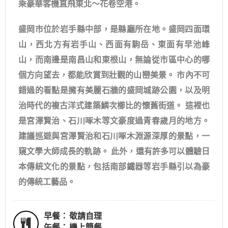
乘豪華客機直飛東北～花卷空港。
盛岡市位於岩手縣中部，是縣廳所在地。盛岡四面環
山，西北方有岩手山、西面有駒岳、東面有早池峰
山，而南邊是南昌山和東根山，無論從市區中心的哪
個方向望去，都能欣賞到壯觀的山巒美景。 市內不可
錯過的看點是擁有美麗石牆的盛岡城跡公園，以及明
治時代的複古洋式建築鱗次櫛比的懷舊街道。 這裡也
是宮澤賢治、石川啄木等文豪度過青春歲月的地方。
建議巡遊與宮澤賢治和石川啄木淵源深厚的景點，一
窺文學大師成長的軌跡。 此外，還有許多可以體驗日
本傳統文化的景點，包括南部鐵器等岩手縣引以為豪
的傳統工藝品。
早餐：
敬請自理
午餐：
機上簡餐