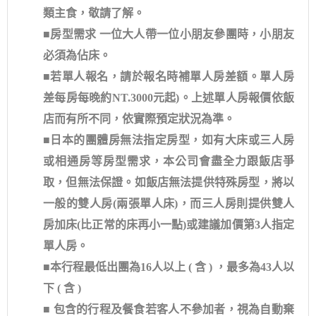
類主食，敬請了解。
■房型需求 一位大人帶一位小朋友參團時，小朋友
必須為佔床。
■若單人報名，請於報名時補單人房差額。單人房
差每房每晚約NT.3000元起)。上述單人房報價依飯
店而有所不同，依實際預定狀況為準。
■日本的團體房無法指定房型，如有大床或三人房
或相通房等房型需求，本公司會盡全力跟飯店爭
取，但無法保證。如飯店無法提供特殊房型，將以
一般的雙人房(兩張單人床)，而三人房則提供雙人
房加床(比正常的床再小一點)或建議加價第3人指定
單人房。
■本行程最低出團為16人以上 ( 含 ) ，最多為43人以
下 ( 含 )
■ 包含的行程及餐食若客人不參加者，視為自動棄