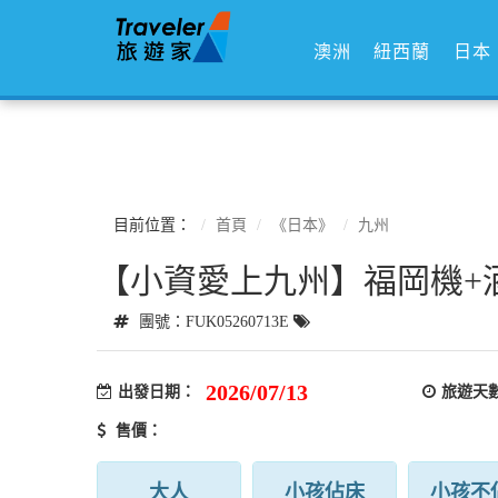
澳洲
紐西蘭
日本
目前位置：
首頁
《日本》
九州
【小資愛上九州】福岡機+
團號：FUK05260713E
2026/07/13
出發日期：
旅遊天
售價：
大人
小孩佔床
小孩不