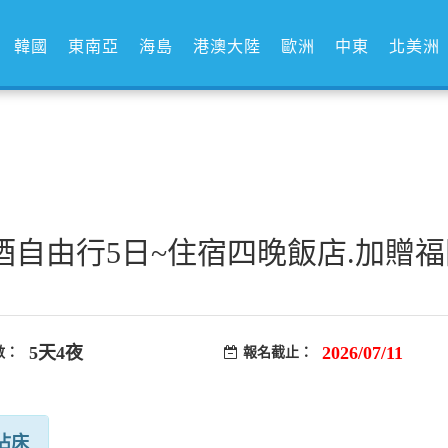
韓國
東南亞
海島
港澳大陸
歐洲
中東
北美洲
酒自由行5日~住宿四晚飯店.加贈
5天4夜
2026/07/11
數：
報名截止：
佔床