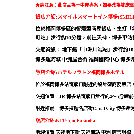
★請注意：此商品為一中床專案，如要改為雙床需補N
飯店介紹:スマイルスマートイン博多(SMILE SM
位於福岡博多區的智慧型商務飯店，主打「
町站」步行約10分鐘，前往天神、博多車站
交通資訊： 地下鐵「中洲川端站」步行約10
博多運河城 中洲屋台街 福岡國際中心 博多港 Bay
飯店介紹:
ホテルフラトン福岡博多ホテル
位於福岡博多站筑紫口附近的設計型商務飯店，
交通位置：JR 博多站筑紫口步行約4～5分鐘
附近推薦：博多拉麵名店街Canal City 博多運
飯店介紹:lyf Tenjin Fukuoka
地理位置 天神地下街 天神南站 中洲 唐吉訶德