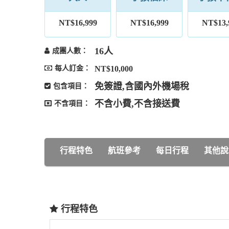
NT$16,999
NT$16,999
NT$13,
16人
成團人數：
每人訂金：
NT$10,000
免簽證,含國內外機場稅
包含項目：
不含小費,不含接送費
不含項目：
行程特色
航班參考
每日行程
其他說
行程特色